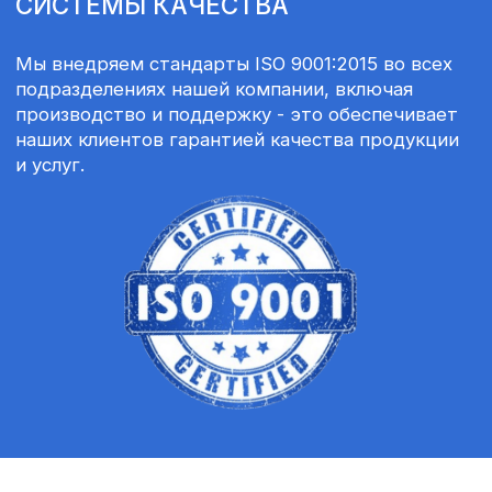
контактам или заполните форму заявки
и мы вам перезвоним
02
УТОЧНИТЕ
ДЕТАЛИ
Наш менеджер задаст вам уточняющие
вопросы для составления
коммерческого предложения
03
КОММЕРЧЕСКОЕ
ПРЕДЛОЖЕНИЕ
Через 1 - 5 дней менеджер пришлёт вам
коммерческое предложение и уточнит
детали для дальнейшего
сотрудничества